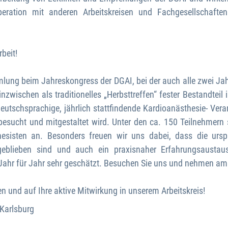
eration mit anderen Arbeitskreisen und Fachgesellschaften 
beit!
ung beim Jahreskongress der DGAI, bei der auch alle zwei Jahre
inzwischen als traditionelles „Herbsttreffen“ fester Bestandteil
 deutschsprachige, jährlich stattfindende Kardioanästhesie- Ver
esucht und mitgestaltet wird. Unter den ca. 150 Teilnehmern s
esisten an. Besonders freuen wir uns dabei, dass die ursp
en geblieben sind und auch ein praxisnaher Erfahrungsaust
 Jahr für Jahr sehr geschätzt. Besuchen Sie uns und nehmen am 
en und auf Ihre aktive Mitwirkung in unserem Arbeitskreis!
 Karlsburg